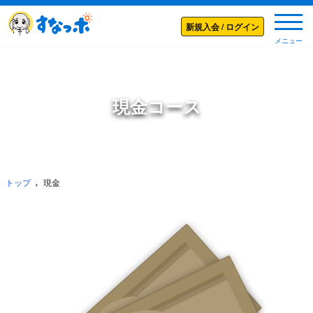
メニ
新規入会 / ログイン
メニュー
現金コース
トップ
現金