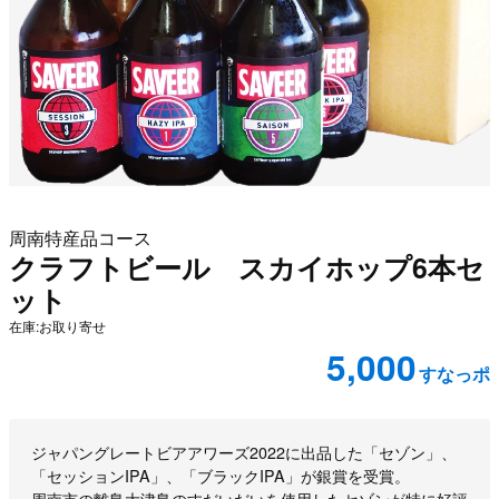
周南特産品コース
クラフトビール スカイホップ6本セ
ット
在庫:お取り寄せ
5,000
すなっポ
商品説明
ジャパングレートビアアワーズ2022に出品した「セゾン」、
「セッションIPA」、「ブラックIPA」が銀賞を受賞。