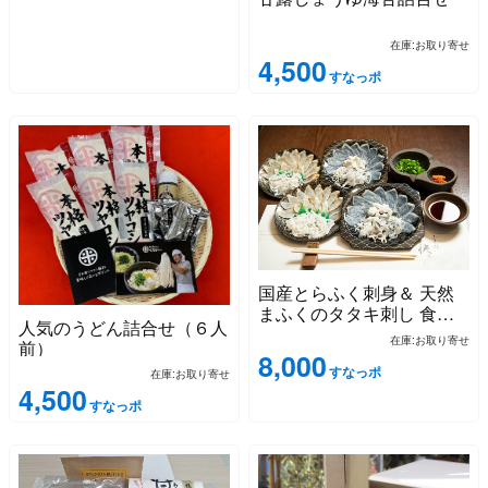
在庫:お取り寄せ
4,500
すなっポ
国産とらふく刺身＆ 天然
まふくのタタキ刺し 食べ
人気のうどん詰合せ（６人
比べセット
在庫:お取り寄せ
前）
8,000
すなっポ
在庫:お取り寄せ
4,500
すなっポ