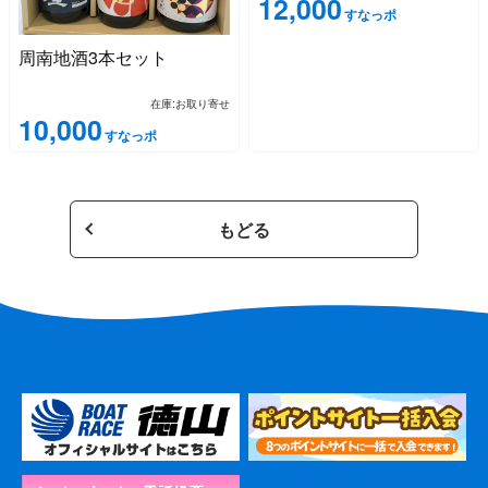
12,000
すなっポ
周南地酒3本セット
在庫:お取り寄せ
10,000
すなっポ
もどる