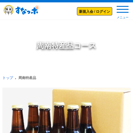
メニ
新規入会 / ログイン
メニュー
周南特産品コース
トップ
周南特産品