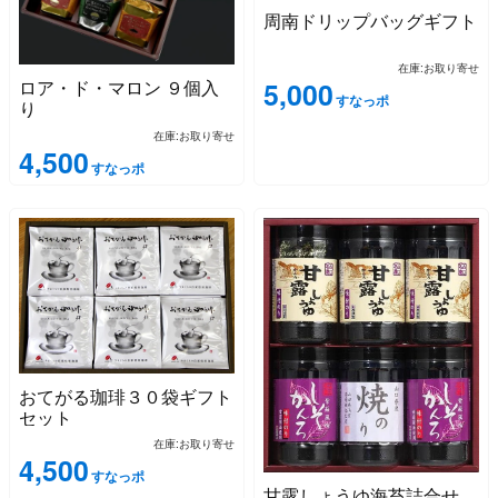
周南ドリップバッグギフト
在庫:お取り寄せ
ロア・ド・マロン ９個入
5,000
すなっポ
り
在庫:お取り寄せ
4,500
すなっポ
おてがる珈琲３０袋ギフト
セット
在庫:お取り寄せ
4,500
すなっポ
甘露しょうゆ海苔詰合せ