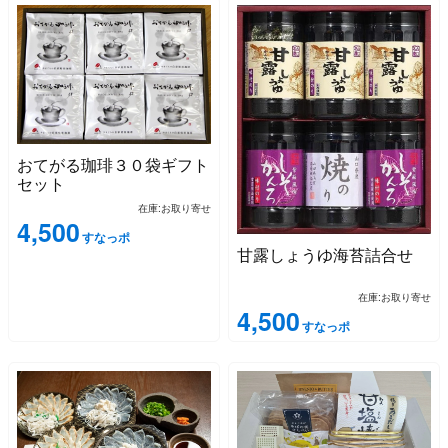
おてがる珈琲３０袋ギフト
セット
在庫:お取り寄せ
4,500
すなっポ
甘露しょうゆ海苔詰合せ
在庫:お取り寄せ
4,500
すなっポ