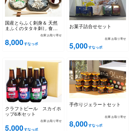
国産とらふく刺身＆ 天然
お菓子詰合せセット
まふくのタタキ刺し 食べ
比べセット
在庫:お取り寄せ
在庫:お取り寄せ
8,000
5,000
すなっポ
すなっポ
手作りジェラートセット
クラフトビール スカイホ
ップ6本セット
在庫:お取り寄せ
8,000
在庫:お取り寄せ
すなっポ
5,000
すなっポ