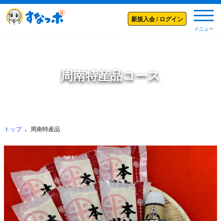
メニ
新規入会 / ログイン
メニュー
周南特産品コース
トップ
周南特産品