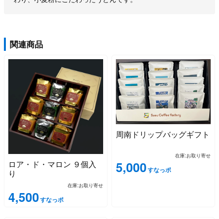
関連商品
周南ドリップバッグギフト
在庫:お取り寄せ
ロア・ド・マロン ９個入
5,000
すなっポ
り
在庫:お取り寄せ
4,500
すなっポ