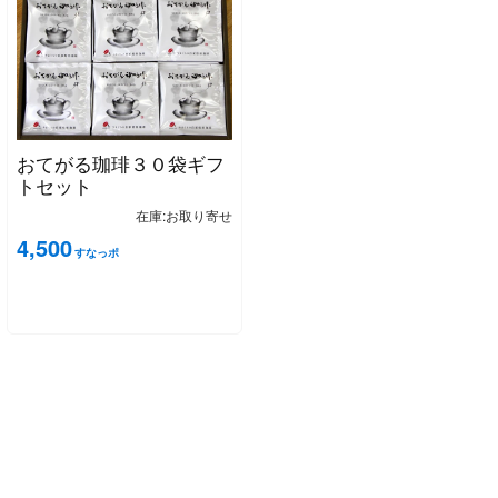
おてがる珈琲３０袋ギフ
トセット
在庫:お取り寄せ
4,500
すなっポ