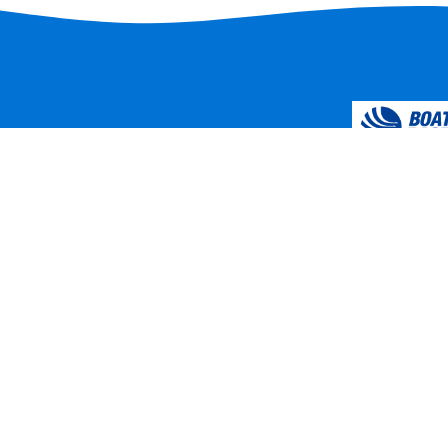
徳山すなっちポイ
トップ
すなっポくじ
徳山すなっちポ
すなっポをため
会員特典