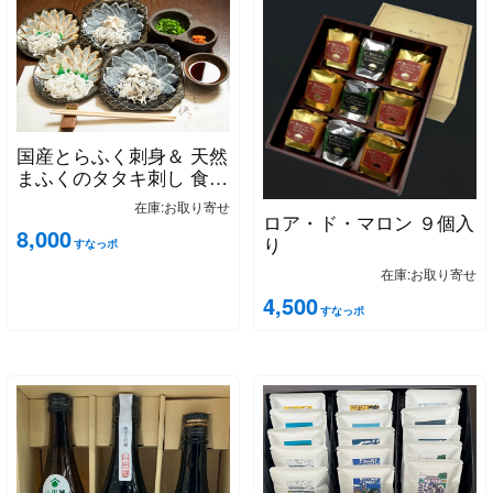
国産とらふく刺身＆ 天然
まふくのタタキ刺し 食べ
比べセット
在庫:お取り寄せ
ロア・ド・マロン ９個入
8,000
り
すなっポ
在庫:お取り寄せ
4,500
すなっポ