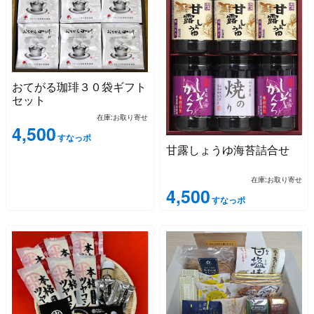
おてがる珈琲３０袋ギフト
セット
在庫:お取り寄せ
4,500
すなっポ
甘露しょうゆ海苔詰合せ
在庫:お取り寄せ
4,500
すなっポ