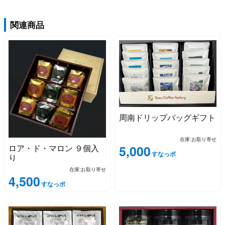
関連商品
周南ドリップバッグギフト
在庫:お取り寄せ
ロア・ド・マロン ９個入
5,000
すなっポ
り
在庫:お取り寄せ
4,500
すなっポ