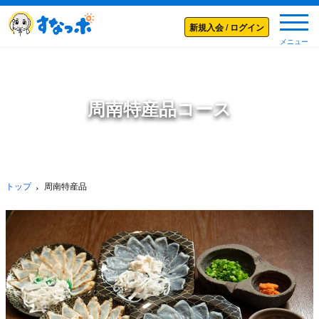
メニ
新規入会 / ログイン
メニュー
周南特産品コース
トップ
周南特産品