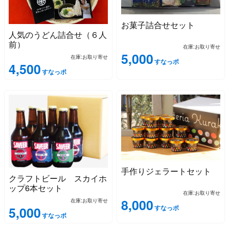
お菓子詰合せセット
人気のうどん詰合せ（６人
前）
在庫:お取り寄せ
5,000
在庫:お取り寄せ
すなっポ
4,500
すなっポ
手作りジェラートセット
クラフトビール スカイホ
ップ6本セット
在庫:お取り寄せ
8,000
在庫:お取り寄せ
すなっポ
5,000
すなっポ